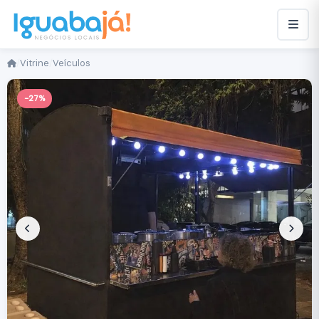
/
Vitrine
/
Veículos
-27%