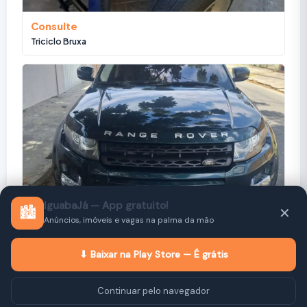
Consulte
Triciclo Bruxa
IguabaJá — App gratuito!
🏙️
✕
R$ 86.990
Anúncios, imóveis e vagas na palma da mão
Land Rover Range Rover Evoque Prestige 2.0 Aut. 5P 2013
Usado - Excelente
⬇ Baixar na Play Store — É grátis
Continuar pelo navegador