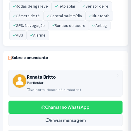
Rodas de liga leve
Teto solar
Sensor de ré
Câmera de ré
Central multimídia
Bluetooth
GPS/Navegação
Bancos de couro
Airbag
ABS
Alarme
Sobre o anunciante
Renata Britto
Particular
No portal desde há 4 mês(es)
Chamar no WhatsApp
Enviar mensagem