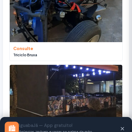
Consulte
Triciclo Bruxa
IguabaJá — App gratuito!
🏙️
✕
R$ 11.000
Anúncios, imóveis e vagas na palma da mão