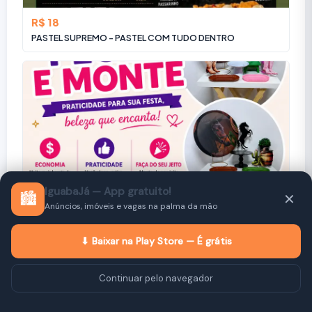
R$ 18
PASTEL SUPREMO - PASTEL COM TUDO DENTRO
IguabaJá — App gratuito!
🏙️
✕
Anúncios, imóveis e vagas na palma da mão
Consulte
Re Festas e Delícias
⬇ Baixar na Play Store — É grátis
Continuar pelo navegador
Imóveis
Vitrine
Vagas
Empresas
Anunciar