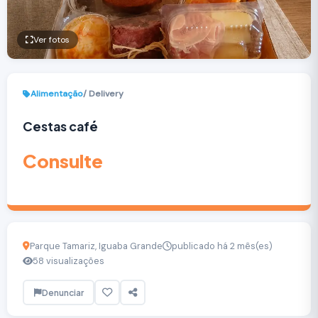
Ver fotos
Alimentação
/ Delivery
Cestas café
Consulte
Parque Tamariz, Iguaba Grande
publicado há 2 mês(es)
58 visualizações
Denunciar