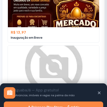
R$ 13,97
Inauguração em Breve
IguabaJá — App gratuito!
🏙️
✕
Anúncios, imóveis e vagas na palma da mão
Consulte
Aguias corretora de seguros