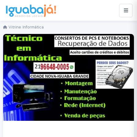
/
Vitrine
/
Informática