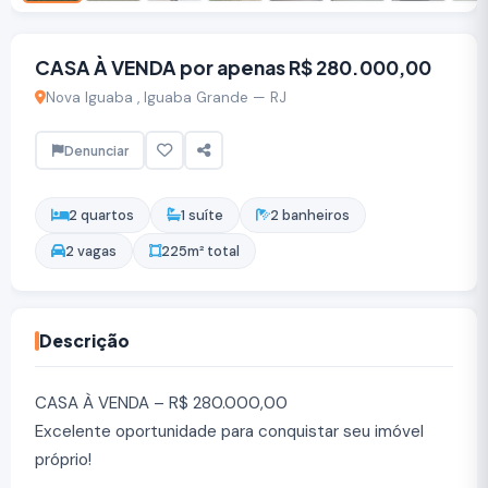
CASA À VENDA por apenas R$ 280.000,00
Nova Iguaba , Iguaba Grande — RJ
Denunciar
2 quartos
1 suíte
2 banheiros
2 vagas
225m² total
Descrição
CASA À VENDA – R$ 280.000,00
Excelente oportunidade para conquistar seu imóvel
próprio!