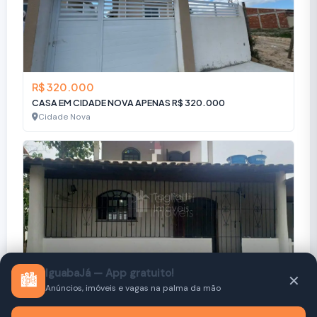
R$ 320.000
CASA EM CIDADE NOVA APENAS R$ 320.000
Cidade Nova
IguabaJá — App gratuito!
🏙️
✕
R$ 350.000
Anúncios, imóveis e vagas na palma da mão
Vila Branca - Casa à venda no bairro Iguaba Grande em Iguaba Grande/RJ
Iguaba Pequena