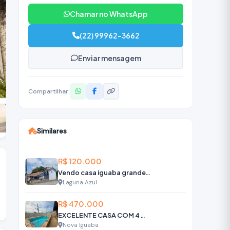
Chamar no WhatsApp
(22) 99962-3662
Enviar mensagem
Compartilhar:
Similares
R$ 120.000
Vendo casa iguaba grande próximo ao popay
Laguna Azul
R$ 470.000
EXCELENTE CASA COM 4 QUARTOS, PISCINA E EDÍCULA ATRÁS - CIDADE NOVA
Nova Iguaba