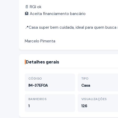
📄 RGI ok
🏦 Aceita financiamento bancário
📍Casa super bem cuidada, ideal para quem busca 
Marcelo Pimenta
Detalhes gerais
CÓDIGO
TIPO
IM-37EF0A
Casa
BANHEIROS
VISUALIZAÇÕES
1
126