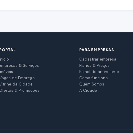
PORTAL
PARA EMPRESAS
Início
Cadastrar empresa
Empresas & Serviços
Planos & Preços
Imóveis
Painel do anunciante
Vagas de Emprego
Como funciona
Vitrine da Cidade
Quem Somos
Ofertas & Promoções
A Cidade