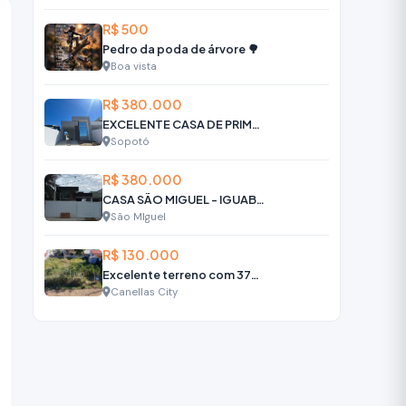
R$ 500
Pedro da poda de árvore 🌳
Boa vista
R$ 380.000
EXCELENTE CASA DE PRIMEIRA EM ÁREA CENTRAL - R$ 380.000
Sopotó
R$ 380.000
CASA SÃO MIGUEL - IGUABA GRANDE
São MIguel
R$ 130.000
Excelente terreno com 372m2 à venda, por R$ 130.000,00 - Canellas City,
Canellas City