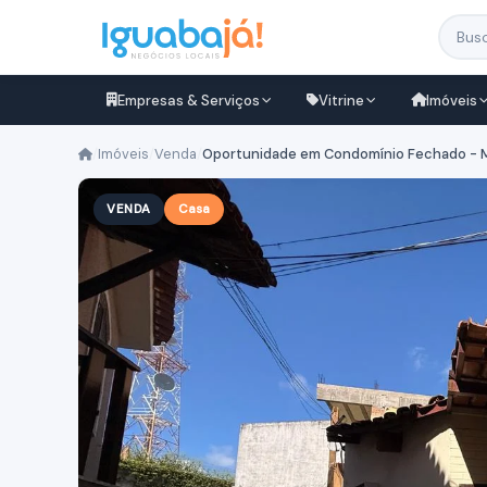
Empresas & Serviços
Vitrine
Imóveis
/
Imóveis
/
Venda
/
Oportunidade em Condomínio Fechado - 
VENDA
Casa