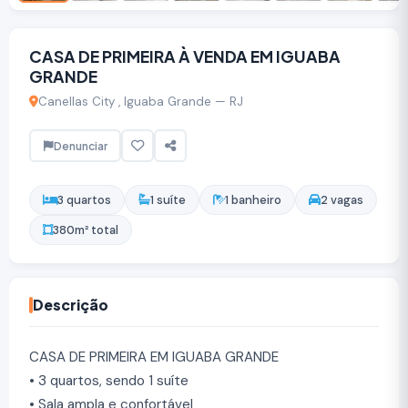
CASA DE PRIMEIRA À VENDA EM IGUABA
GRANDE
Canellas City , Iguaba Grande — RJ
Denunciar
3 quartos
1 suíte
1 banheiro
2 vagas
380m² total
Descrição
CASA DE PRIMEIRA EM IGUABA GRANDE
• 3 quartos, sendo 1 suíte
• Sala ampla e confortável