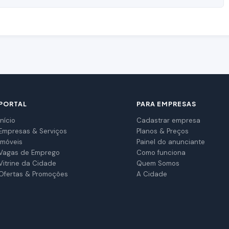
PORTAL
PARA EMPRESAS
Início
Cadastrar empresa
Empresas & Serviços
Planos & Preços
Imóveis
Painel do anunciante
Vagas de Emprego
Como funciona
Vitrine da Cidade
Quem Somos
Ofertas & Promoções
A Cidade