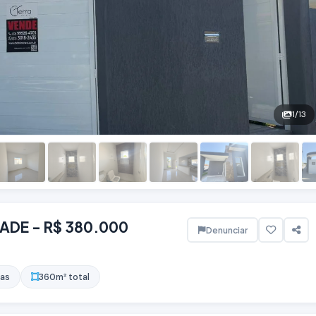
1
/13
ADE - R$ 380.000
Denunciar
gas
360m² total