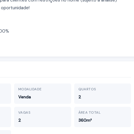
ara clientes com restrições no nome (sujeito à análise)
 oportunidade!
 100%
MODALIDADE
QUARTOS
Venda
2
VAGAS
ÁREA TOTAL
2
360m²