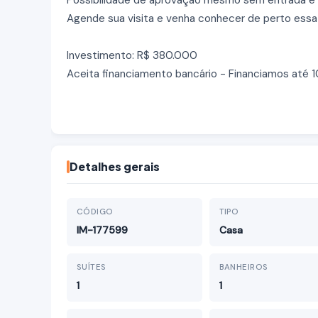
Possibilidade de aprovação mesmo sem entrada e p
Agende sua visita e venha conhecer de perto essa
Investimento: R$ 380.000
Aceita financiamento bancário - Financiamos até
Detalhes gerais
CÓDIGO
TIPO
IM-177599
Casa
SUÍTES
BANHEIROS
1
1