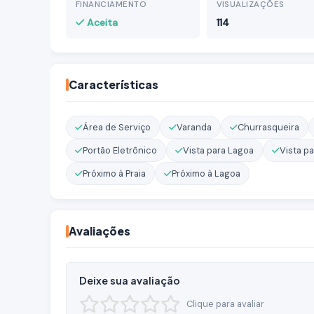
FINANCIAMENTO
VISUALIZAÇÕES
Aceita
114
Características
Área de Serviço
Varanda
Churrasqueira
Portão Eletrônico
Vista para Lagoa
Vista pa
Próximo à Praia
Próximo à Lagoa
Avaliações
Deixe sua avaliação
Clique para avaliar