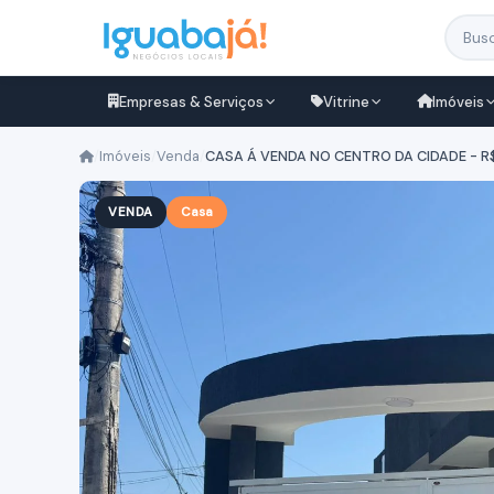
Empresas & Serviços
Vitrine
Imóveis
/
Imóveis
/
Venda
/
CASA Á VENDA NO CENTRO DA CIDADE - R
VENDA
Casa