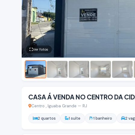
Ver fotos
CASA Á VENDA NO CENTRO DA CID
Centro , Iguaba Grande — RJ
2 quartos
1 suíte
1 banheiro
2 va