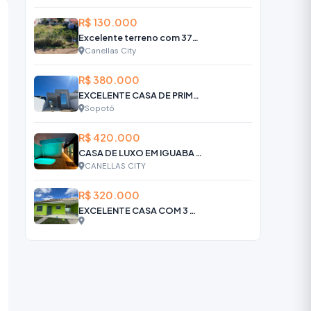
R$ 130.000
Excelente terreno com 372m2 à venda, por R$ 130.000,00 - Canellas City,
Canellas City
R$ 380.000
EXCELENTE CASA DE PRIMEIRA EM ÁREA CENTRAL - R$ 380.000
Sopotó
R$ 420.000
CASA DE LUXO EM IGUABA GRANDE
CANELLAS CITY
R$ 320.000
EXCELENTE CASA COM 3 QUARTOS POR APENAS R$ 320.000.00