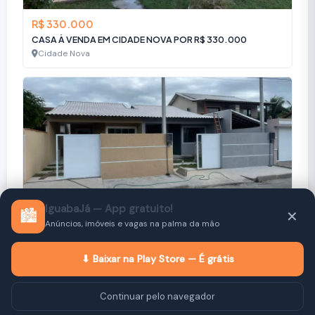
R$ 330.000
CASA À VENDA EM CIDADE NOVA POR R$ 330.000
Cidade Nova
IguabaJá — App gratuito!
🏙️
✕
R$ 380.000
Anúncios, imóveis e vagas na palma da mão
Excelente casa localizada no bairro Cidade Nova,
Cidade Nova
⬇ Baixar na Play Store — É grátis
Continuar pelo navegador