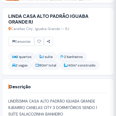
LINDA CASA ALTO PADRÃO IGUABA
GRANDE RJ
Canellas City , Iguaba Grande — RJ
Denunciar
3 quartos
1 suíte
2 banheiros
2 vagas
180m² total
140m² construído
Descrição
LINDÍSSIMA CASA ALTO PADRÃO IGUABA GRANDE
RJBAIRRO CANELAS CITY 3 DORMITÓRIOS SENDO 1
SUÍTE SALACOZINHA BANHEIRO