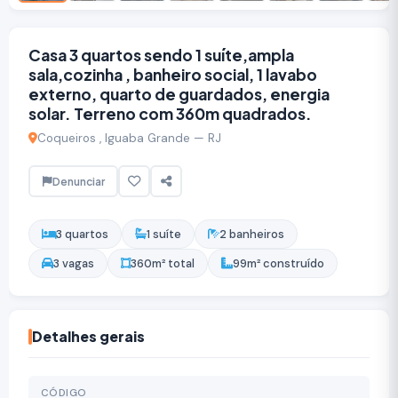
Casa 3 quartos sendo 1 suíte,ampla
sala,cozinha , banheiro social, 1 lavabo
externo, quarto de guardados, energia
solar. Terreno com 360m quadrados.
Coqueiros , Iguaba Grande — RJ
Denunciar
3 quartos
1 suíte
2 banheiros
3 vagas
360m² total
99m² construído
Detalhes gerais
CÓDIGO