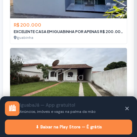
R$ 200.000
EXCELENTE CASA EM IGUABINHA POR APENAS R$ 200.000!
Iguabinha
IguabaJá — App gratuito!
🏙️
✕
R$ 320.000
Anúncios, imóveis e vagas na palma da mão
Sua chance de morar bem em Iguaba Grande: Casa de 159m² no Jardim Solares.
Jardim Solares
⬇ Baixar na Play Store — É grátis