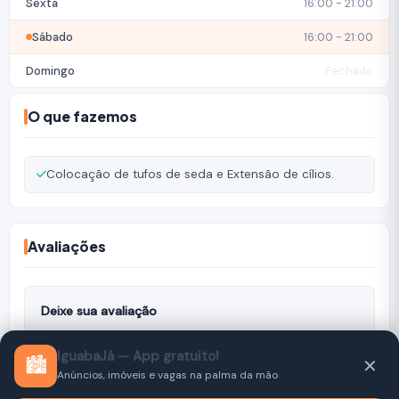
Sexta
16:00 - 21:00
Sábado
16:00 - 21:00
Domingo
Fechado
O que fazemos
Colocação de tufos de seda e Extensão de cílios.
Avaliações
Deixe sua avaliação
IguabaJá — App gratuito!
🏙️
✕
Anúncios, imóveis e vagas na palma da mão
Nenhuma avaliação ainda. Seja o primeiro a avaliar!