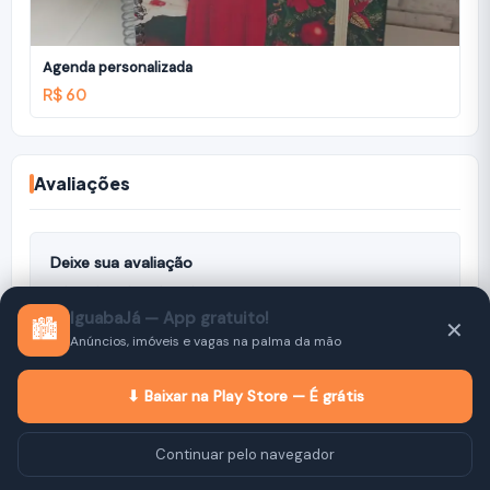
Agenda personalizada
R$ 60
Avaliações
Deixe sua avaliação
IguabaJá — App gratuito!
🏙️
✕
Anúncios, imóveis e vagas na palma da mão
Nenhuma avaliação ainda. Seja o primeiro a avaliar!
⬇ Baixar na Play Store — É grátis
Continuar pelo navegador
Imóveis
Vitrine
Vagas
Empresas