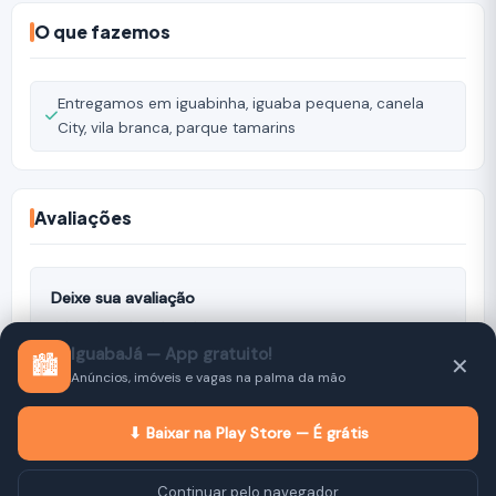
O que fazemos
Entregamos em iguabinha, iguaba pequena, canela
City, vila branca, parque tamarins
Avaliações
Deixe sua avaliação
IguabaJá — App gratuito!
🏙️
✕
Anúncios, imóveis e vagas na palma da mão
Nenhuma avaliação ainda. Seja o primeiro a avaliar!
⬇ Baixar na Play Store — É grátis
Continuar pelo navegador